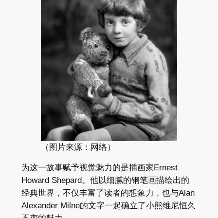
（图片来源：网络）
为​这​一​故事赋​予视觉​魅力​的​是​插画​家​Ernest
Howard Shepard。​他​以​细腻​的​钢笔​画描​绘出​的​
经典​世界，​不仅​丰富​了​读者​的​想象力，​也​与Alan
Alexander Milne​的​文字​一起​确立​了小熊​维尼​恒久​