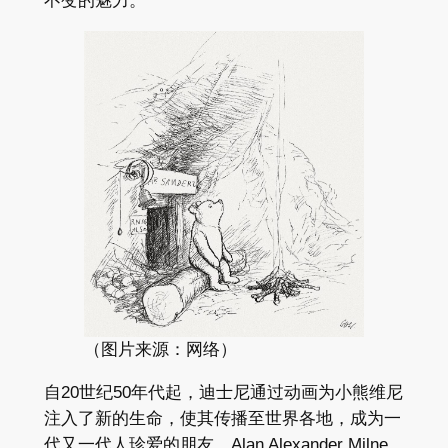
不变​的​魅力。
（图片来源：网络）
自20世纪​50年代起，​迪士尼通​过​动画​为​小熊​维尼​
注入​了​新​的​生命，​使其​传播​至​世界​各​地，​成为​一​
代​又​一​代​人​珍爱​的​朋友。Alan Alexander Milne