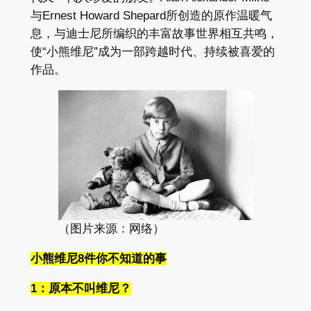
与​​Ernest Howard Shepard所​创造​的​原作​温暖​气
息，​与​迪士尼所​编织​的​丰富​故事​世界​相互​共鸣，​
使​“小熊维尼”​成为​一​部​跨越​时代、​持续​被​喜爱​的​
作品。
（图片来源：网络）
小熊维尼8件你不知道的事
1：原本不叫维尼？