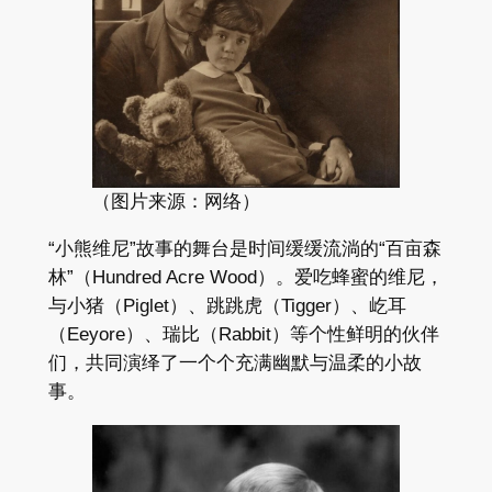
（图片来源：网络）
“小熊维尼”故事​的​舞台​是​时间​缓缓流淌​的​“百亩​森
林”（Hundred Acre Wood）。​爱​吃​蜂蜜​的​维尼，​
与​小猪（Piglet）、​跳跳虎（Tigger）、​屹耳
（Eeyore）、​瑞比（Rabbit）​等​个性​鲜明​的​伙伴
们，​共同​演绎​了​一​个​个​充满​幽默​与​温柔​的​小​故
事。